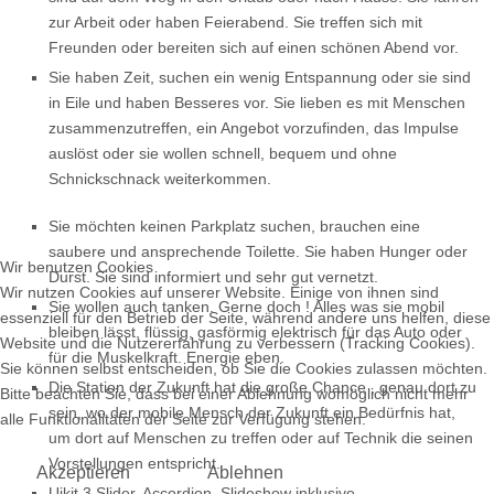
zur Arbeit oder haben Feierabend. Sie treffen sich mit
Freunden oder bereiten sich auf einen schönen Abend vor.
Sie haben Zeit, suchen ein wenig Entspannung oder sie sind
in Eile und haben Besseres vor. Sie lieben es mit Menschen
zusammenzutreffen, ein Angebot vorzufinden, das Impulse
auslöst oder sie wollen schnell, bequem und ohne
Schnickschnack weiterkommen.
Sie möchten keinen Parkplatz suchen, brauchen eine
saubere und ansprechende Toilette. Sie haben Hunger oder
Wir benutzen Cookies
Durst. Sie sind informiert und sehr gut vernetzt.
Wir nutzen Cookies auf unserer Website. Einige von ihnen sind
Sie wollen auch tanken. Gerne doch ! Alles was sie mobil
essenziell für den Betrieb der Seite, während andere uns helfen, diese
bleiben lässt, flüssig, gasförmig elektrisch für das Auto oder
Website und die Nutzererfahrung zu verbessern (Tracking Cookies).
für die Muskelkraft. Energie eben.
Sie können selbst entscheiden, ob Sie die Cookies zulassen möchten.
Die Station der Zukunft hat die große Chance , genau dort zu
Bitte beachten Sie, dass bei einer Ablehnung womöglich nicht mehr
sein, wo der mobile Mensch der Zukunft ein Bedürfnis hat,
alle Funktionalitäten der Seite zur Verfügung stehen.
um dort auf Menschen zu treffen oder auf Technik die seinen
Vorstellungen entspricht.
Akzeptieren
Ablehnen
Uikit 3 Slider, Accordion, Slideshow inklusive