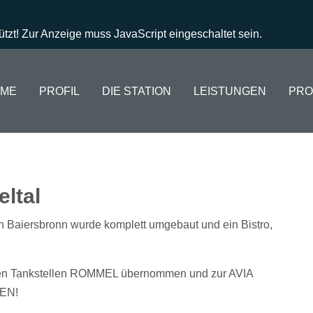
tzt! Zur Anzeige muss JavaScript eingeschaltet sein.
ME
PROFIL
DIE STATION
LEISTUNGEN
PRO
eltal
 in Baiersbronn wurde komplett umgebaut und ein Bistro,
men Tankstellen ROMMEL übernommen und zur AVIA
TEN!