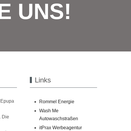
E UNS!
Links
t Epupa
Rommel Energie
Wash Me
. Die
Autowaschstraßen
itPrax Werbeagentur