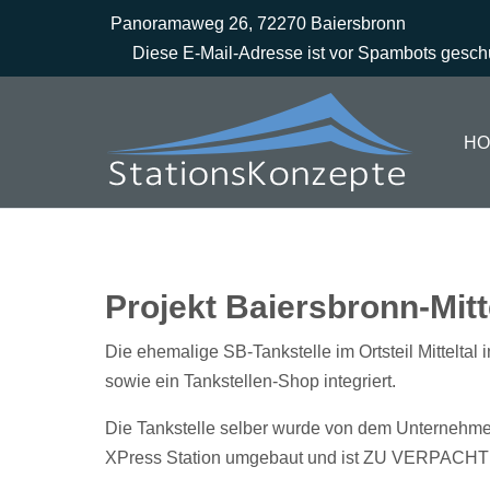
Panoramaweg 26, 72270 Baiersbronn
Diese E-Mail-Adresse ist vor Spambots geschü
HO
Projekt Baiersbronn-Mitt
Die ehemalige SB-Tankstelle im Ortsteil Mitteltal
sowie ein Tankstellen-Shop integriert.
Die Tankstelle selber wurde von dem Unterneh
XPress Station umgebaut und ist ZU VERPACH