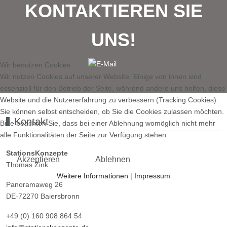
KONTAKTIEREN SIE
UNS!
Wir benutzen Cookies
Wir nutzen Cookies auf unserer Website. Einige von ihnen sind
essenziell für den Betrieb der Seite, während andere uns helfen, diese
Website und die Nutzererfahrung zu verbessern (Tracking Cookies).
Sie können selbst entscheiden, ob Sie die Cookies zulassen möchten.
Kontakt
Bitte beachten Sie, dass bei einer Ablehnung womöglich nicht mehr
alle Funktionalitäten der Seite zur Verfügung stehen.
StationsKonzepte
Akzeptieren
Ablehnen
Thomas Zink
Weitere Informationen
|
Impressum
Panoramaweg 26
DE-72270 Baiersbronn
+49 (0) 160 908 864 54